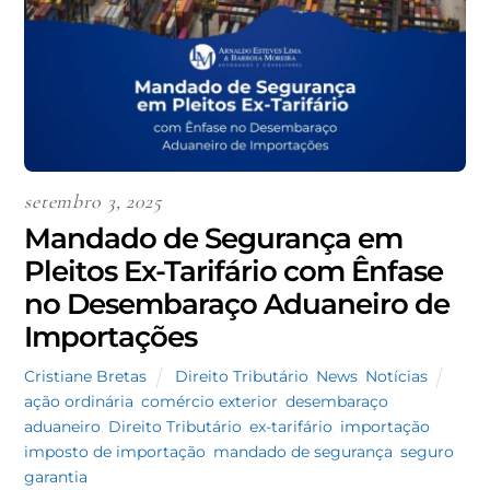
setembro 3, 2025
Mandado de Segurança em
Pleitos Ex-Tarifário com Ênfase
no Desembaraço Aduaneiro de
Importações
Cristiane Bretas
Direito Tributário
,
News
,
Notícias
ação ordinária
,
comércio exterior
,
desembaraço
aduaneiro
,
Direito Tributário
,
ex-tarifário
,
importação
,
imposto de importação
,
mandado de segurança
,
seguro
garantia