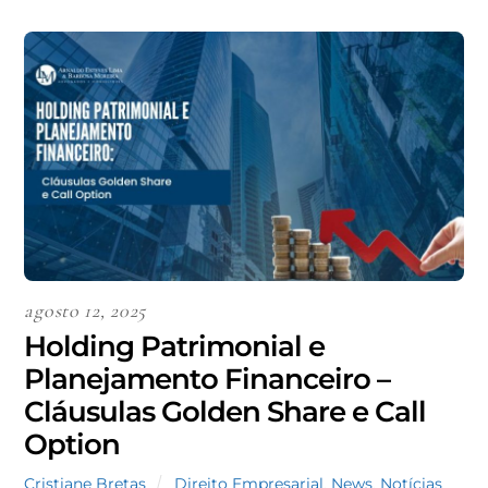
agosto 12, 2025
Holding Patrimonial e
Planejamento Financeiro –
Cláusulas Golden Share e Call
Option
Cristiane Bretas
Direito Empresarial
,
News
,
Notícias