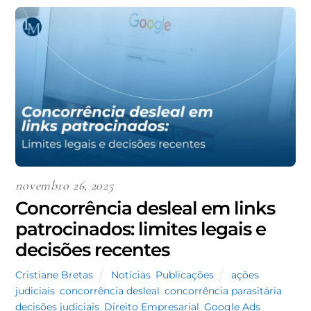
novembro 26, 2025
Concorrência desleal em links
patrocinados: limites legais e
decisões recentes
Cristiane Bretas
Notícias
,
Publicações
ações
judiciais
,
concorrência desleal
,
concorrência parasitária
,
decisões judiciais
,
Direito Empresarial
,
Google Ads
,