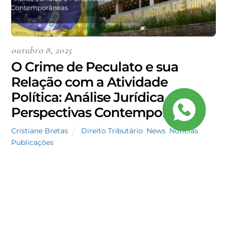
outubro 8, 2025
O Crime de Peculato e sua
Relação com a Atividade
Política: Análise Jurídica e
Perspectivas Contemporâneas
Cristiane Bretas
Direito Tributário
,
News
,
Notícias
,
Publicações
O Crime de Peculato e sua Relação com a
Atividade Política: Análise Jurídica e Perspectivas
Contemporâneas O crime de peculato, previsto no
artigo 312 do Código Penal, ocupa posição de
destaque no sistema jurídico-penal brasileiro por
atingir diretamente o bem jurídico a