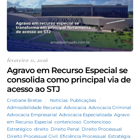
fevereiro 11, 2026
Agravo em Recurso Especial se
consolida como principal via de
acesso ao STJ
Cristiane Bretas
Notícias
,
Publicações
Admissibilidade Recursal
,
Advocacia
,
Advocacia Criminal
,
Advocacia Empresarial
,
Advocacia Especializada
,
Agravo
em Recurso Especial
,
contencioso
,
Contencioso
Estratégico
,
direito
,
Direito Penal
,
Direito Processual
,
Direito Processual Civil
,
Eficiência Processual
,
Estratégia