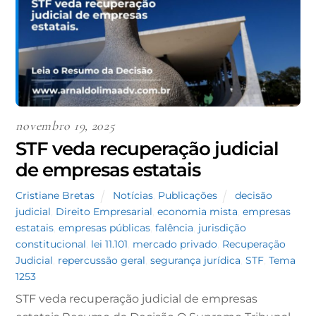
novembro 19, 2025
STF veda recuperação judicial
de empresas estatais
Cristiane Bretas
Notícias
,
Publicações
decisão
judicial
,
Direito Empresarial
,
economia mista
,
empresas
estatais
,
empresas públicas
,
falência
,
jurisdição
constitucional
,
lei 11.101
,
mercado privado
,
Recuperação
Judicial
,
repercussão geral
,
segurança jurídica
,
STF
,
Tema
1253
STF veda recuperação judicial de empresas