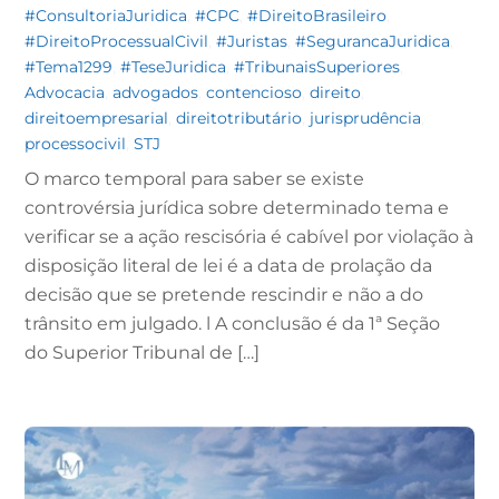
#ConsultoriaJuridica
,
#CPC
,
#DireitoBrasileiro
,
#DireitoProcessualCivil
,
#Juristas
,
#SegurancaJuridica
,
#Tema1299
,
#TeseJuridica
,
#TribunaisSuperiores
,
Advocacia
,
advogados
,
contencioso
,
direito
,
direitoempresarial
,
direitotributário
,
jurisprudência
,
processocivil
,
STJ
O marco temporal para saber se existe
controvérsia jurídica sobre determinado tema e
verificar se a ação rescisória é cabível por violação à
disposição literal de lei é a data de prolação da
decisão que se pretende rescindir e não a do
trânsito em julgado. l A conclusão é da 1ª Seção
do Superior Tribunal de […]