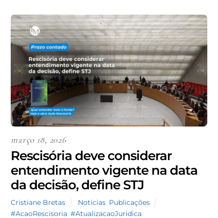
março 18, 2026
Rescisória deve considerar
entendimento vigente na data
da decisão, define STJ
Cristiane Bretas
Notícias
,
Publicações
#AcaoRescisoria
,
#AtualizacaoJuridica
,