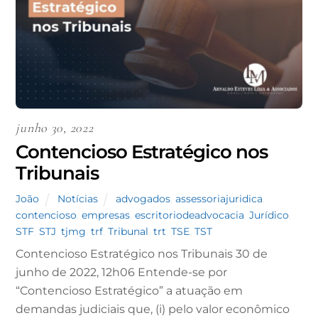
junho 30, 2022
Contencioso Estratégico nos
Tribunais
João
Notícias
advogados
,
assessoriajuridica
,
contencioso
,
empresas
,
escritoriodeadvocacia
,
Jurídico
,
STF
,
STJ
,
tjmg
,
trf
,
Tribunal
,
trt
,
TSE
,
TST
Contencioso Estratégico nos Tribunais 30 de
junho de 2022, 12h06 Entende-se por
“Contencioso Estratégico” a atuação em
demandas judiciais que, (i) pelo valor econômico