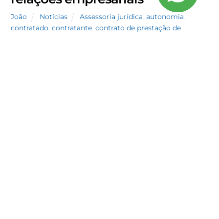
João
Notícias
Assessoria jurídica
,
autonomia
,
contratado
,
contratante
,
contrato de prestação de
serviços
,
direito
,
Direito do Trabalhador
,
Direito do
trabalhador autônomo
,
Empresários
,
Notícias
,
relações
empresariais
,
Trabalhador autônomo
Trabalhador autônomo nas relações empresariais
Por: Dra Carina Santos, 31 de março de 2022.
Visando flexibilizar as relações de trabalho e
desonerar a folha de pagamento de algumas
empresas foi regulamentada a figura do
trabalhador autônomo com a inserção do art. 442
B da CLT. Porém, por mais que este tipo de
contratação seja um […]