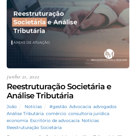
junho 21, 2022
Reestruturação Societária e
Análise Tributária
João
Notícias
#gestão
,
Advocacia
,
advogados
,
Análise Tributária
,
comércio
,
consultoria jurídica
,
economia
,
Escritório de advocacia
,
Notícias
,
Reestruturação Societária