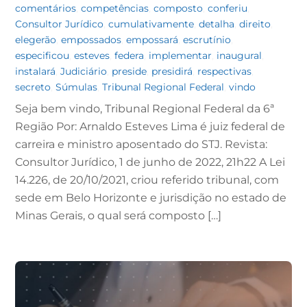
comentários
,
competências
,
composto
,
conferiu
,
Consultor Jurídico
,
cumulativamente
,
detalha
,
direito
,
elegerão
,
empossados
,
empossará
,
escrutínio
,
especificou
,
esteves
,
federa
,
implementar
,
inaugural
,
instalará
,
Judiciário
,
preside
,
presidirá
,
respectivas
,
secreto
,
Súmulas
,
Tribunal Regional Federal
,
vindo
Seja bem vindo, Tribunal Regional Federal da 6ª
Região Por: Arnaldo Esteves Lima é juiz federal de
carreira e ministro aposentado do STJ. Revista:
Consultor Jurídico, 1 de junho de 2022, 21h22 A Lei
14.226, de 20/10/2021, criou referido tribunal, com
sede em Belo Horizonte e jurisdição no estado de
Minas Gerais, o qual será composto […]