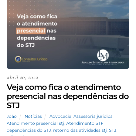
abril 20, 2022
Veja como fica o atendimento
presencial nas dependências do
STJ
João
Notícias
Advocacia
,
Assessoria jurídica
,
Atendimento presencial stj
,
Atendimento STF
,
dependências do STJ
,
retorno das atividades stj
,
STJ
,