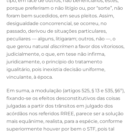
tipo, em face de outros, não beneficiários, estes,
porque preferiram o não litígio ou, por “sorte”, não
foram bem sucedidos, em seus pleitos. Assim,
desigualdade concorrencial, se ocorreu, no
passado, derivou de situações particulares,
peculiares — alguns, litigaram; outros, não —, o
que gerou natural
discrímen
a favor dos vitoriosos,
judicialmente, o que, em tese não infirma,
juridicamente, o princípio do tratamento
igualitário, pois inexistia decisão uniforme,
vinculante, à época.
Em suma, a modulação (artigos 525, § 13 e 535, §6º),
fixando-se os efeitos desconstitutivos das coisas
julgadas a partir dos trânsitos em julgado dos
acórdãos nos referidos RREE, parece ser a solução
mais equânime, realista, para a espécie, conforme
superiormente houver por bem o STF, pois tal