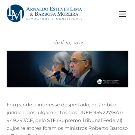
Skip
to
Me
content
abril 10, 2023
Foi grande o interesse despertado, no âmbito
jurídico, dos julgamentos dos RREE 955.227/BA e
949.297/CE, pelo STF (Supremo Tribunal Federal),
cujos relatores foram os ministros Roberto Barroso