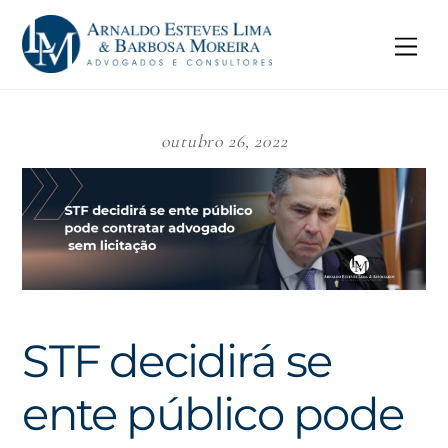
Skip
to
Me
content
outubro 26, 2022
STF decidirá se
ente público pode