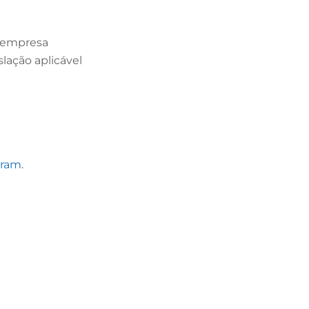
a empresa
lação aplicável
gram
.