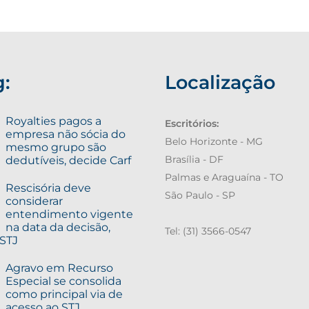
g:
Localização
Royalties pagos a
Escritórios:
empresa não sócia do
Belo Horizonte - MG
mesmo grupo são
dedutíveis, decide Carf
Brasília - DF
Palmas e Araguaína - TO
Rescisória deve
São Paulo - SP
considerar
entendimento vigente
na data da decisão,
Tel: (31) 3566-0547
 STJ
Agravo em Recurso
Especial se consolida
como principal via de
acesso ao STJ