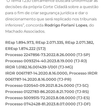
“O Tema 1.230 certamente buscará uniformizar as
decisões da própria Corte Cidadã sobre a questão
para o fim de criar segurança jurídica e dar o
direcionamento que será replicado nos tribunais
inferiores”, concorda
Rodrigo Forlani Lopes
, do
Machado Associados.
REsp 1.894.973, REsp 2.071.335, REsp 2.071.382,
EREsp 1.874.222 (STJ)
Processo 2247856-73.2022.8.26.0000 (TJ-SP)
Processo 0093214-40.2023.8.19.000 (TJ-RJ)
IRDR 1.0182.16.001439-1/001 (TJ-MG)
IRDR 0061787-14.2020.8.16.0000, Processo IRDR
0061787-14.2020.8.16.0000 (TJ-PR)
Processo 020540-09.2021.8.24.0000 (TJ-SC)
Processo 0122783-86.2020.8.21.7000 (TJ-RS)
Processo 5009515-72.2023.8.08.0000 (TJ-ES)
Processo 0742428-81.2023.8.07.0000 (TJ-DF)