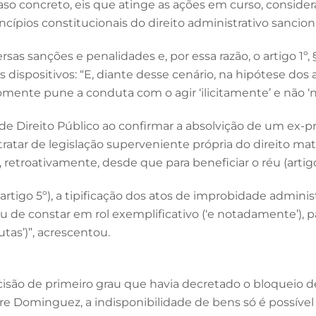
aso concreto, eis que atinge as ações em curso, consider
cípios constitucionais do direito administrativo sanciona
rsas sanções e penalidades e, por essa razão, o artigo 1º, 
dispositivos: “E, diante desse cenário, na hipótese dos
 somente pune a conduta com o agir ‘ilicitamente’ e não 
 Direito Público ao confirmar a absolvição de um ex-pre
ratar de legislação superveniente própria do direito mat
retroativamente, desde que para beneficiar o réu (artigo 5
(artigo 5º), a tipificação dos atos de improbidade adminis
e constar em rol exemplificativo (‘e notadamente’), pas
tas’)”, acrescentou.
isão de primeiro grau que havia decretado o bloqueio de v
e Dominguez, a indisponibilidade de bens só é possível