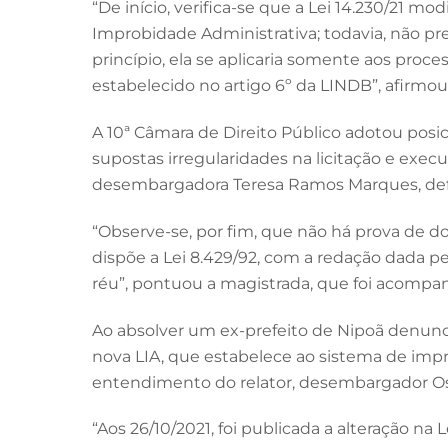
“De início, verifica-se que a Lei 14.230/21 m
Improbidade Administrativa; todavia, não prev
princípio, ela se aplicaria somente aos proce
estabelecido no artigo 6º da LINDB”, afirmou
A 10ª Câmara de Direito Público adotou pos
supostas irregularidades na licitação e exe
desembargadora Teresa Ramos Marques, defe
“Observe-se, por fim, que não há prova de d
dispõe a Lei 8.429/92, com a redação dada pel
réu”, pontuou a magistrada, que foi acompa
Ao absolver um ex-prefeito de Nipoã denuncia
nova LIA, que estabelece ao sistema de impro
entendimento do relator, desembargador Oswa
“Aos 26/10/2021, foi publicada a alteração na