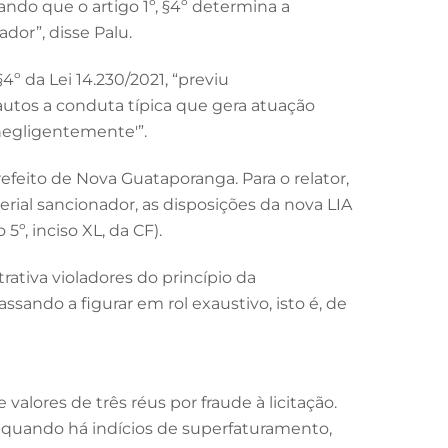
ando que o artigo 1º, §4º determina a
dor”, disse Palu.
§4º da Lei 14.230/2021, “previu
 autos a conduta típica que gera atuação
‘negligentemente'”.
feito de Nova Guataporanga. Para o relator,
erial sancionador, as disposições da nova LIA
º, inciso XL, da CF).
trativa violadores do princípio da
sando a figurar em rol exaustivo, isto é, de
alores de três réus por fraude à licitação.
 quando há indícios de superfaturamento,