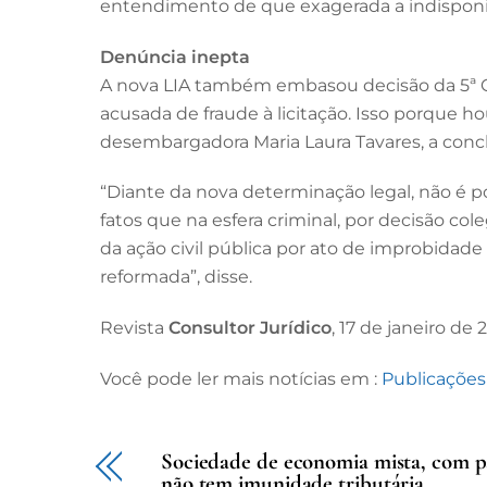
entendimento de que exagerada a indisponib
Denúncia inepta
A nova LIA também embasou decisão da 5ª Câ
acusada de fraude à licitação. Isso porque h
desembargadora Maria Laura Tavares, a conc
“Diante da nova determinação legal, não é p
fatos que na esfera criminal, por decisão col
da ação civil pública por ato de improbidad
reformada”, disse.
Revista
Consultor Jurídico
, 17 de janeiro de
Você pode ler mais notícias em :
Publicaçõe
Sociedade de economia mista, com pa
não tem imunidade tributária