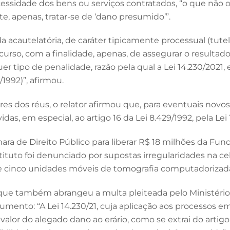
ssidade dos bens ou serviços contratados, “o que não oc
e, apenas, tratar-se de ‘dano presumido’”.
 acautelatória, de caráter tipicamente processual (tutela 
rso, com a finalidade, apenas, de assegurar o resultado 
r tipo de penalidade, razão pela qual a Lei 14.230/2021, 
1992)”, afirmou.
es dos réus, o relator afirmou que, para eventuais novo
as, em especial, ao artigo 16 da Lei 8.429/1992, pela Lei 
ara de Direito Público para liberar R$ 18 milhões da Fu
tituto foi denunciado por supostas irregularidades na 
de cinco unidades móveis de tomografia computadorizada 
 que também abrangeu a multa pleiteada pelo Ministério
ento: “A Lei 14.230/21, cuja aplicação aos processos e
valor do alegado dano ao erário, como se extrai do artigo