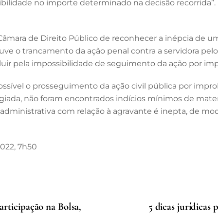
ilidade no importe determinado na decisão recorrida”.
mara de Direito Público de reconhecer a inépcia de um
ouve o trancamento da ação penal contra a servidora pelo
luir pela impossibilidade de seguimento da ação por im
ossível o prosseguimento da ação civil pública por imp
egiada, não foram encontrados indícios mínimos de materia
e administrativa com relação à agravante é inepta, de mo
 2022, 7h50
s
rticipação na Bolsa,
5 dicas jurídicas