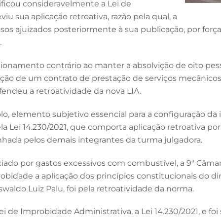
odificou consideravelmente a Lei de
iu sua aplicação retroativa, razão pela qual, a
ssos ajuizados posteriormente à sua publicação, por força 
.
icionamento contrário ao manter a absolvição de oito 
cução de um contrato de prestação de serviços mecânicos
ndeu a retroatividade da nova LIA.
olo, elemento subjetivo essencial para a configuração d
a Lei 14.230/2021, que comporta aplicação retroativa por 
nhada pelos demais integrantes da turma julgadora.
do por gastos excessivos com combustível, a 9ª Câmara de
bidade a aplicação dos princípios constitucionais do dir
ldo Luiz Palu, foi pela retroatividade da norma.
 Lei de Improbidade Administrativa, a Lei 14.230/2021, e 