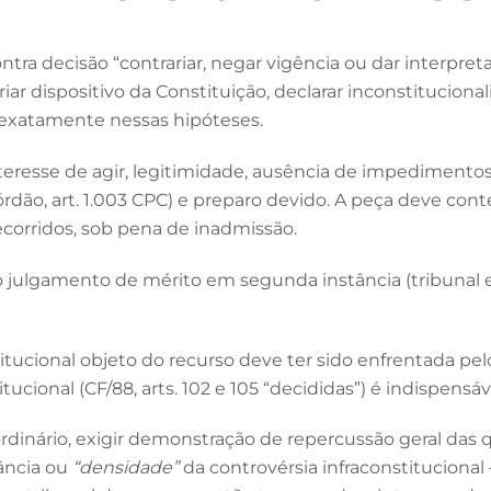
ra decisão “contrariar, negar vigência ou dar interpretaçã
iar dispositivo da Constituição, declarar inconstitucionalidad
 exatamente nessas hipóteses.
teresse de agir, legitimidade, ausência de impedimentos/
órdão, art. 1.003 CPC) e preparo devido. A peça deve co
corridos, sob pena de inadmissão.
o julgamento de mérito em segunda instância (tribunal 
tucional objeto do recurso deve ter sido enfrentada pe
tucional (CF/88, arts. 102 e 105 “decididas”) é indispensáv
rdinário, exigir demonstração de repercussão geral das que
ância ou
“densidade”
da controvérsia infraconstitucional