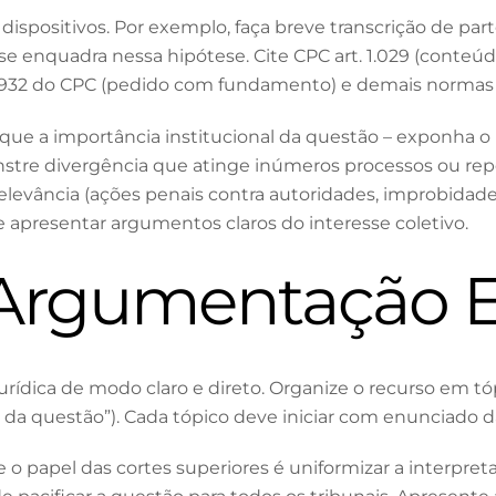
spositivos. Por exemplo, faça breve transcrição de parte do 
e enquadra nessa hipótese. Cite CPC art. 1.029 (conteúdo 
t. 932 do CPC (pedido com fundamento) e demais normas 
que a importância institucional da questão – exponha o 
nstre divergência que atinge inúmeros processos ou rep
levância (ações penais contra autoridades, improbidade,
e apresentar argumentos claros do interesse coletivo.
 Argumentação E
urídica de modo claro e direto. Organize o recurso em tópic
cia da questão”). Cada tópico deve iniciar com enunciado
o papel das cortes superiores é uniformizar a interpreta