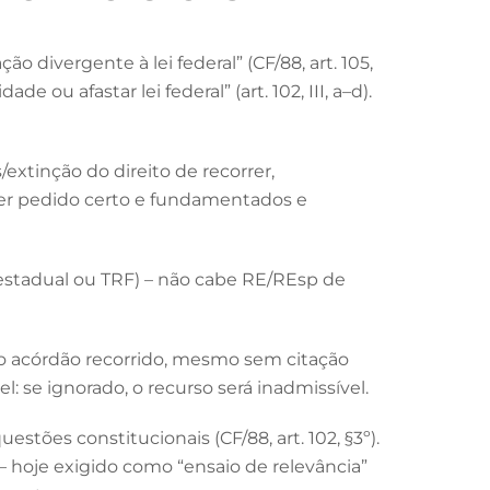
o divergente à lei federal” (CF/88, art. 105,
e ou afastar lei federal” (art. 102, III, a–d).
extinção do direito de recorrer,
nter pedido certo e fundamentados e
estadual ou TRF) – não cabe RE/REsp de
lo acórdão recorrido, mesmo sem citação
el: se ignorado, o recurso será inadmissível.
stões constitucionais (CF/88, art. 102, §3º).
 – hoje exigido como “ensaio de relevância”