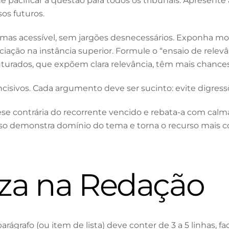
 de pacificar a questão para todos os tribunais. Apresen
os futuros.
, mas acessível, sem jargões desnecessários. Exponha m
iação na instância superior. Formule o “ensaio de relev
uturados, que expõem clara relevância, têm mais chance
incisivos. Cada argumento deve ser sucinto: evite digres
ese contrária do recorrente vencido e rebata-a com cal
Isso demonstra domínio do tema e torna o recurso mais 
reza na Redação
arágrafo (ou item de lista) deve conter de 3 a 5 linhas, fac