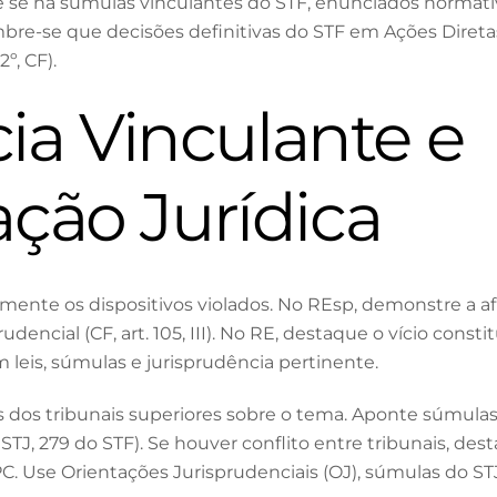
que se há súmulas vinculantes do STF, enunciados normat
bre-se que decisões definitivas do STF em Ações Direta
º, CF).
ia Vinculante e
ão Jurídica
mente os dispositivos violados. No REsp, demonstre a afr
dencial (CF, art. 105, III). No RE, destaque o vício const
em leis, súmulas e jurisprudência pertinente.
os dos tribunais superiores sobre o tema. Aponte súmul
TJ, 279 do STF). Se houver conflito entre tribunais, des
, CPC. Use Orientações Jurisprudenciais (OJ), súmulas do