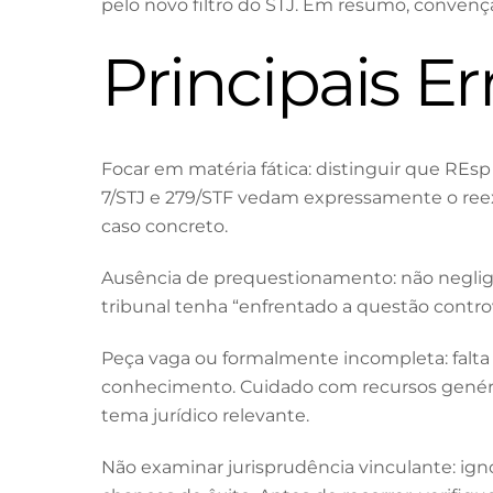
pelo novo filtro do STJ. Em resumo, convença
Principais Er
Focar em matéria fática: distinguir que REs
7/STJ e 279/STF vedam expressamente o reexa
caso concreto.
Ausência de prequestionamento: não negligenc
tribunal tenha “enfrentado a questão contro
Peça vaga ou formalmente incompleta: falta 
conhecimento. Cuidado com recursos genéri
tema jurídico relevante.
Não examinar jurisprudência vinculante: ig