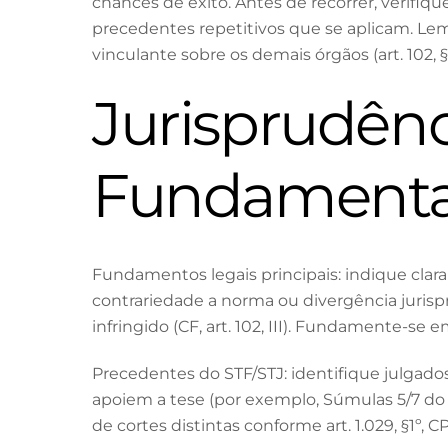
chances de êxito. Antes de recorrer, verifi
precedentes repetitivos que se aplicam. Lem
vinculante sobre os demais órgãos (art. 102, §2
Jurisprudênc
Fundamentaç
Fundamentos legais principais: indique clara
contrariedade a norma ou divergência jurispru
infringido (CF, art. 102, III). Fundamente-se 
Precedentes do STF/STJ: identifique julgad
apoiem a tese (por exemplo, Súmulas 5/7 do S
de cortes distintas conforme art. 1.029, §1º