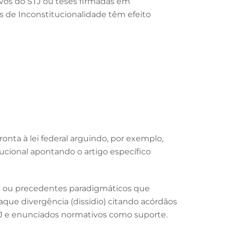
ivos do STJ ou teses firmadas em
s de Inconstitucionalidade têm efeito
onta à lei federal arguindo, por exemplo,
itucional apontando o artigo específico
as ou precedentes paradigmáticos que
taque divergência (dissídio) citando acórdãos
 STJ e enunciados normativos como suporte.