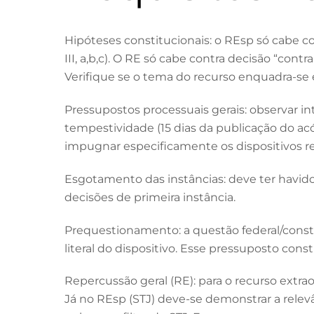
Hipóteses constitucionais: o REsp só cabe cont
III, a,b,c). O RE só cabe contra decisão “contrar
Verifique se o tema do recurso enquadra-se
Pressupostos processuais gerais: observar in
tempestividade (15 dias da publicação do ac
impugnar especificamente os dispositivos re
Esgotamento das instâncias: deve ter havid
decisões de primeira instância.
Prequestionamento: a questão federal/consti
literal do dispositivo. Esse pressuposto consti
Repercussão geral (RE): para o recurso extrao
Já no REsp (STJ) deve-se demonstrar a relev