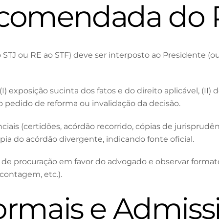
ecomendada do 
ao STJ ou RE ao STF) deve ser interposto ao Presidente (
r (I) exposição sucinta dos fatos e do direito aplicável, (
 do pedido de reforma ou invalidação da decisão.
ais (certidões, acórdão recorrido, cópias de jurisprudê
ópia do acórdão divergente, indicando fonte oficial.
a de procuração em favor do advogado e observar formato 
contagem, etc.).
ormais e Admissi