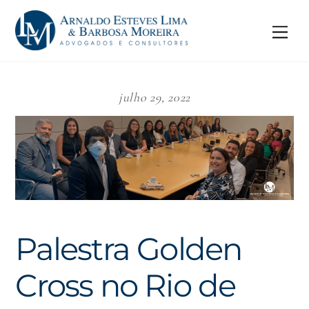
Skip
to
Me
content
julho 29, 2022
Palestra Golden
Cross no Rio de