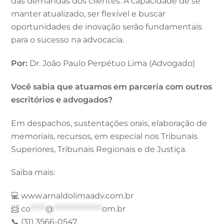
das demandas dos clientes. A capacidade de se
manter atualizado, ser flexível e buscar
oportunidades de inovação serão fundamentais
para o sucesso na advocacia.
Por:
Dr. João Paulo Perpétuo Lima (Advogado)
Você sabia que atuamos
em parceria com outros
escritórios e advogados
?
Em despachos, sustentações orais, elaboração de
memoriais, recursos, em especial nos Tribunais
Superiores, Tribunais Regionais e de Justiça.
Saiba mais:
💻 www.arnaldolimaadv.com.br
📨
co
*****
@
****************
om.br
📞 (31) 3566-0547