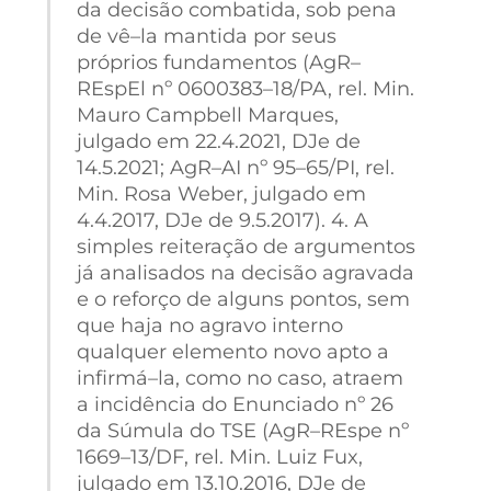
da decisão combatida, sob pena
de vê–la mantida por seus
próprios fundamentos (AgR–
REspEl nº 0600383–18/PA, rel. Min.
Mauro Campbell Marques,
julgado em 22.4.2021, DJe de
14.5.2021; AgR–AI nº 95–65/PI, rel.
Min. Rosa Weber, julgado em
4.4.2017, DJe de 9.5.2017). 4. A
simples reiteração de argumentos
já analisados na decisão agravada
e o reforço de alguns pontos, sem
que haja no agravo interno
qualquer elemento novo apto a
infirmá–la, como no caso, atraem
a incidência do Enunciado nº 26
da Súmula do TSE (AgR–REspe nº
1669–13/DF, rel. Min. Luiz Fux,
julgado em 13.10.2016, DJe de