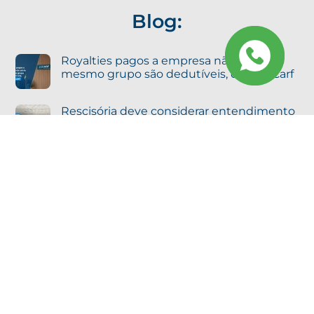
Blog:
Royalties pagos a empresa não sócia do
mesmo grupo são dedutíveis, decide Carf
Rescisória deve considerar entendimento
vigente na data da decisão, define STJ
Agravo em Recurso Especial se consolida
como principal via de acesso ao STJ
Localização
Escritórios:
Belo Horizonte - MG
Brasília - DF