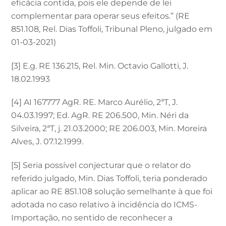
eficácia contida, pois ele depende de lei
complementar para operar seus efeitos.” (RE
851.108, Rel. Dias Toffoli, Tribunal Pleno, julgado em
01-03-2021)
[3] E.g. RE 136.215, Rel. Min. Octavio Gallotti, J.
18.02.1993
[4] AI 167777 AgR. RE. Marco Aurélio, 2ªT, J.
04.03.1997; Ed. AgR. RE 206.500, Min. Néri da
Silveira, 2ªT, j. 21.03.2000; RE 206.003, Min. Moreira
Alves, J. 07.12.1999.
[5] Seria possível conjecturar que o relator do
referido julgado, Min. Dias Toffoli, teria ponderado
aplicar ao RE 851.108 solução semelhante à que foi
adotada no caso relativo à incidência do ICMS-
Importação, no sentido de reconhecer a