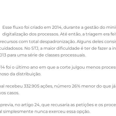
Esse fluxo foi criado em 2014, durante a gestão do minis
digitalização dos processos. Até então, a triagem era fe
s recursos com total despadronização. Alguns deles co
idadosos. No STJ, a maior dificuldade é ter de fazer a i
3 para uma série de classes processuais.
014 foi o último ano em que a corte julgou menos proce
oso da distribuição.
unal recebeu 332.905 ações, número 26% menor do que já 
os casos.
já previa, no artigo 24, que recusaria as petições e os
bunal simplesmente nunca exerceu essa opção.