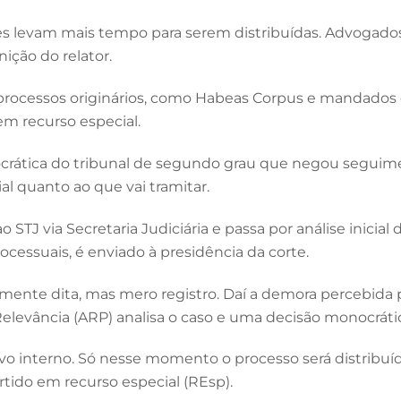
levam mais tempo para serem distribuídas. Advogados r
ição do relator.
ue processos originários, como Habeas Corpus e mandado
em recurso especial.
crática do tribunal de segundo grau que negou seguimen
al quanto ao que vai tramitar.
STJ via Secretaria Judiciária e passa por análise inicial
ocessuais, é enviado à presidência da corte.
ente dita, mas mero registro. Daí a demora percebida p
elevância (ARP) analisa o caso e uma decisão monocrátic
avo interno. Só nesse momento o processo será distribuí
rtido em recurso especial (REsp).