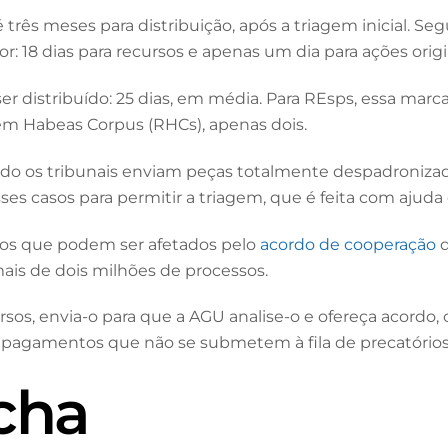
 três meses para distribuição, após a triagem inicial. S
: 18 dias para recursos e apenas um dia para ações origi
ser distribuído: 25 dias, em média. Para REsps, essa mar
 em Habeas Corpus (RHCs), apenas dois.
do os tribunais enviam peças totalmente despadronizada
casos para permitir a triagem, que é feita com ajuda 
asos que podem ser afetados pelo
acordo de cooperação
q
mais de dois milhões de processos.
os, envia-o para que a AGU analise-o e ofereça acordo, o q
e pagamentos que não se submetem à fila de precatórios
cha