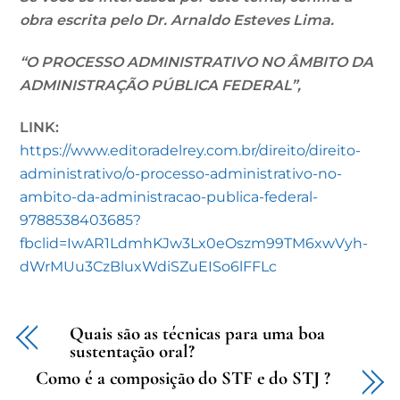
obra escrita pelo Dr. Arnaldo Esteves Lima.
“O PROCESSO ADMINISTRATIVO NO ÂMBITO DA
ADMINISTRAÇÃO PÚBLICA FEDERAL”,
LINK:
https://www.editoradelrey.com.br/direito/direito-
administrativo/o-processo-administrativo-no-
ambito-da-administracao-publica-federal-
9788538403685?
fbclid=IwAR1LdmhKJw3Lx0eOszm99TM6xwVyh-
dWrMUu3CzBluxWdiSZuEISo6lFFLc
Quais são as técnicas para uma boa
sustentação oral?
Como é a composição do STF e do STJ ?