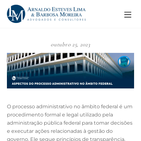
Skip
to
Me
content
outubro 25, 2023
O processo administrativo no âmbito federal é um
procedimento formal e legal utilizado pela
administração pública federal para tomar decisões
e executar ações relacionadas à gestão do
governo. Ele segue princípios de transparência,